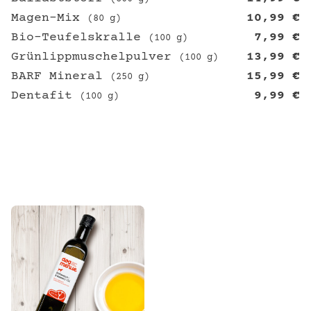
Magen-Mix
10,99
€
(80 g)
Bio-Teufelskralle
7,99
€
(100 g)
Grünlippmuschelpulver
13,99
€
(100 g)
BARF Mineral
15,99
€
(250 g)
Dentafit
9,99
€
(100 g)