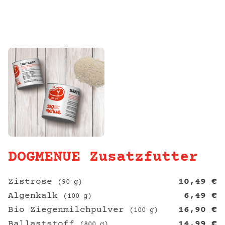
DOGMENUE Zusatzfutter
Zistrose
10,49
€
(90 g)
Algenkalk
6,49
€
(100 g)
Bio Ziegenmilchpulver
16,90
€
(100 g)
Ballaststoff
14,99
€
(800 g)