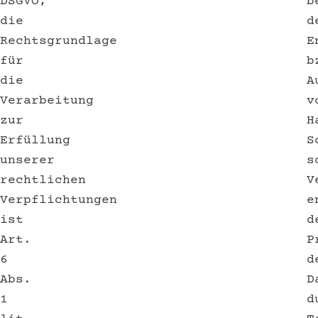
DSGVO,
b
die
d
Rechtsgrundlage
E
für
b
die
A
Verarbeitung
v
zur
H
Erfüllung
S
unserer
s
rechtlichen
V
Verpflichtungen
e
ist
d
Art.
P
6
d
Abs.
D
1
d