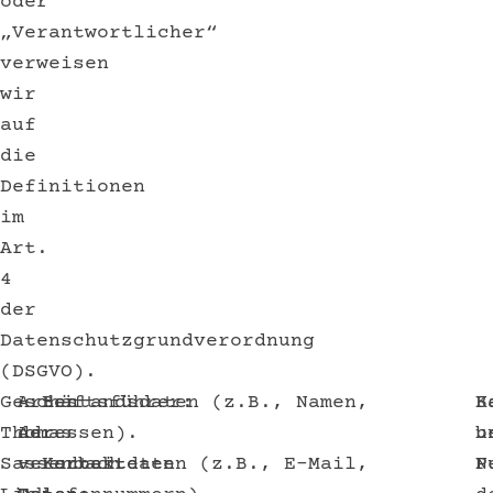
oder
„Verantwortlicher“
verweisen
wir
auf
die
Definitionen
im
Art.
4
der
Datenschutzgrundverordnung
(DSGVO).
Geschäftsführer:
Arten
– Bestandsdaten (z.B., Namen,
K
B
Thomas
der
Adressen).
b
u
Sassenbach
verarbeiteten
– Kontaktdaten (z.B., E-Mail,
P
N