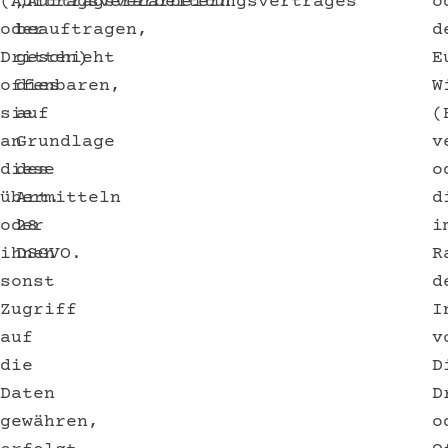
(Auftragsverarbeitern
„Auftragsverarbeitungsvertrages“
o
oder
beauftragen,
d
Dritten)
geschieht
E
offenbaren,
dies
W
sie
auf
(
an
Grundlage
v
diese
des
o
übermitteln
Art.
d
oder
28
i
ihnen
DSGVO.
R
sonst
d
Zugriff
I
auf
v
die
D
Daten
D
gewähren,
o