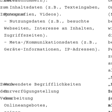
Link
Daten:
Telefonnummern).
d
zum
– Inhaltsdaten (z.B., Texteingaben,
O
Impressum
Fotografien, Videos).
(
– Nutzungsdaten (z.B., besuchte
b
Webseiten, Interesse an Inhalten,
w
Zugriffszeiten).
d
– Meta-/Kommunikationsdaten (z.B.,
b
Geräte-Informationen, IP-Adressen).
P
z
a
a
„
Zweck
–
Verwendete Begrifflichkeiten
„
„
der
Zurverfügungstellung
D
i
Verarbeitung
des
s
j
Onlineangebotes,
a
m