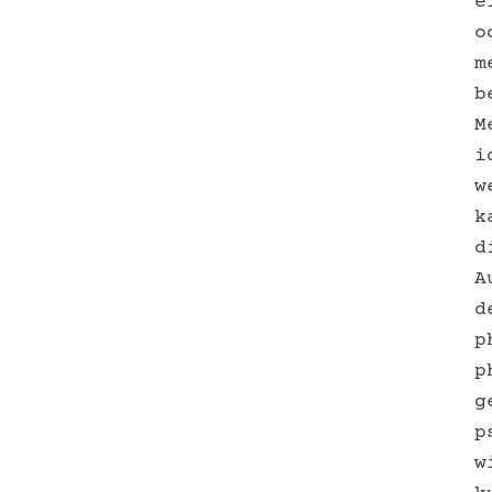
e
o
m
b
M
i
w
k
d
A
d
p
p
g
p
w