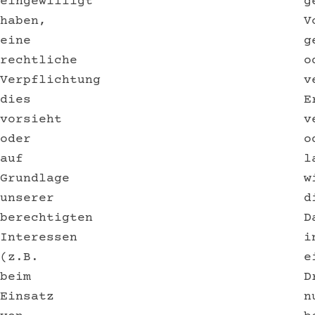
eingewilligt
g
haben,
V
eine
g
rechtliche
o
Verpflichtung
v
dies
E
vorsieht
v
oder
o
auf
l
Grundlage
w
unserer
d
berechtigten
D
Interessen
i
(z.B.
e
beim
D
Einsatz
n