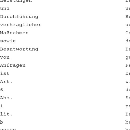
Leistungen
D
und
u
Durchführung
R
vertraglicher
a
Maßnahmen
G
sowie
d
Beantwortung
D
von
g
Anfragen
F
ist
b
Art.
w
6
d
Abs.
S
1
p
lit.
D
b
b