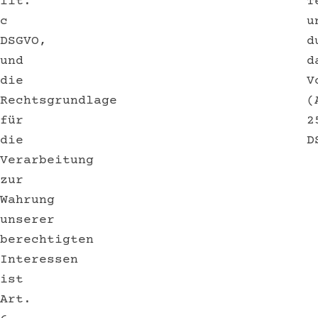
lit.
T
c
u
DSGVO,
d
und
d
die
V
Rechtsgrundlage
(
für
2
die
D
Verarbeitung
zur
Wahrung
unserer
berechtigten
Interessen
ist
Art.