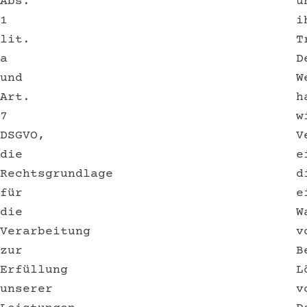
Abs.
u
1
i
lit.
T
a
D
und
W
Art.
h
7
w
DSGVO,
V
die
e
Rechtsgrundlage
d
für
e
die
W
Verarbeitung
v
zur
B
Erfüllung
L
unserer
v