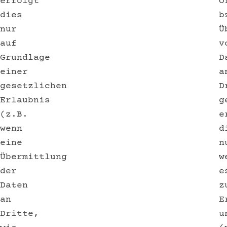
erfolgt
O
dies
b
nur
Ü
auf
v
Grundlage
D
einer
a
gesetzlichen
D
Erlaubnis
g
(z.B.
e
wenn
d
eine
n
Übermittlung
w
der
e
Daten
z
an
E
Dritte,
u