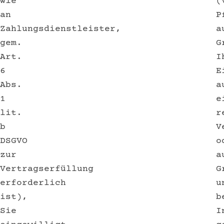
wie
(
an
P
Zahlungsdienstleister,
a
gem.
G
Art.
I
6
E
Abs.
a
1
e
lit.
r
b
V
DSGVO
o
zur
a
Vertragserfüllung
G
erforderlich
u
ist),
b
Sie
I