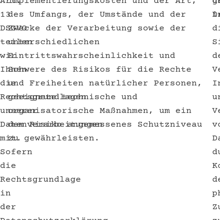
Art.
Implementierungskosten und der Art,
g
u
13
des Umfangs, der Umstände und der
i
D
DSGVO
Zwecke der Verarbeitung sowie der
d
teilen
unterschiedlichen
S
wir
Eintrittswahrscheinlichkeit und
d
Ihnen
Schwere des Risikos für die Rechte
V
die
und Freiheiten natürlicher Personen,
I
Rechtsgrundlagen
geeignete technische und
u
unserer
organisatorische Maßnahmen, um ein
V
Datenverarbeitungen
dem Risiko angemessenes Schutzniveau
v
mit.
zu gewährleisten.
D
Sofern
d
die
K
Rechtsgrundlage
d
in
p
der
Z