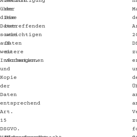
Auskunft
Berichtigung
n
über
der
M
diese
Sie
d
Daten
betreffenden
A
sowie
unrichtigen
2
auf
Daten
D
weitere
zu
z
Informationen
verlangen.
e
und
u
Kopie
d
der
Ü
Daten
a
entsprechend
a
Art.
V
15
z
DSGVO.
f