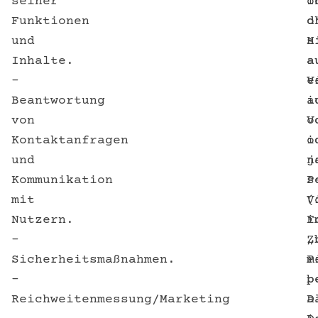
seiner
I
o
Funktionen
d
o
und
s
H
Inhalte.
a
a
–
e
V
Beantwortung
i
a
von
o
V
Kontaktanfragen
i
o
und
n
j
Kommunikation
P
s
mit
(
V
Nutzern.
F
i
–
„
Z
Sicherheitsmaßnahmen.
P
m
–
b
p
Reichweitenmessung/Marketing
a
D