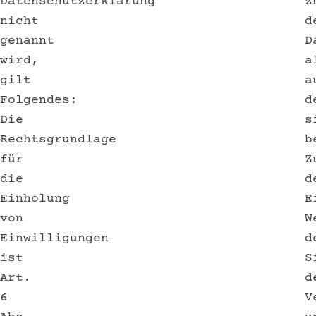
Datenschutzerklärung
z
nicht
d
genannt
D
wird,
a
gilt
a
Folgendes:
d
Die
s
Rechtsgrundlage
b
für
Z
die
d
Einholung
E
von
W
Einwilligungen
d
ist
S
Art.
d
6
V