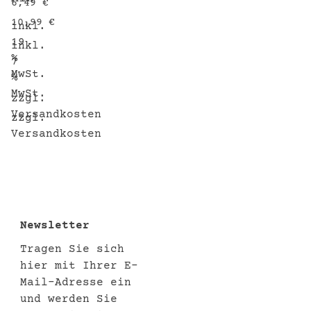
6,49
€
10,99
€
inkl.
19
inkl.
%
7
MwSt.
%
MwSt.
zzgl.
Versandkosten
zzgl.
Versandkosten
Newsletter
Tragen Sie sich
hier mit Ihrer E-
Mail-Adresse ein
und werden Sie