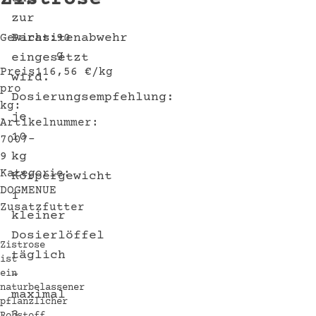
zur
Parasitenabwehr
Gewicht:
90
g
eingesetzt
Preis
116,56
€
/kg
wird.
pro
Dosierungsempfehlung:
kg:
je
Artikelnummer:
10
7007-
kg
9
Kategorie:
Körpergewicht
DOGMENUE
1
Zusatzfutter
kleiner
Dosierlöffel
Zistrose
täglich
ist
–
ein
naturbelassener
maximal
pflanzlicher
3