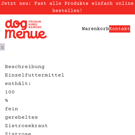
Skip to content
Jetzt neu: Fast alle Produkte einfach online
bestellen!
Warenkorb
Kontakt
Beschreibung
Einzelfuttermittel
enthält:
100
%
fein
gerebeltes
Zistrosekraut
Zistrose