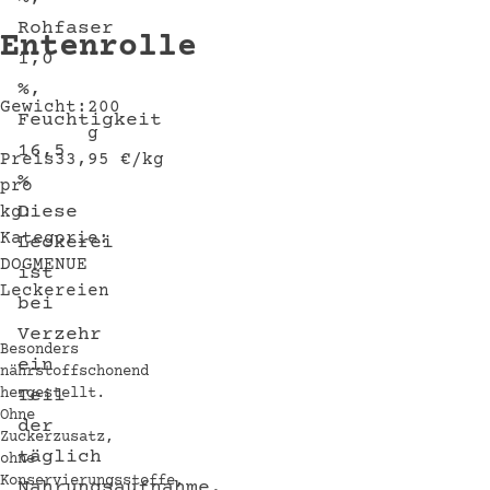
Rohfaser
Entenrolle
1,0
%,
Gewicht:
200
Feuchtigkeit
g
16,5
Preis
33,95
€
/kg
%
pro
Diese
kg:
Kategorie:
Leckerei
DOGMENUE
ist
Leckereien
bei
Verzehr
Besonders
ein
nährstoffschonend
Teil
hergestellt.
Ohne
der
Zuckerzusatz,
täglich
ohne
Konservierungsstoffe,
Nahrungsaufnahme.