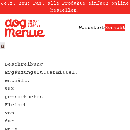
Skip to content
Jetzt neu: Fast alle Produkte einfach online
bestellen!
Warenkorb
Kontakt
Beschreibung
Ergänzungsfuttermittel,
enthält:
95%
getrocknetes
Fleisch
von
der
Ente,