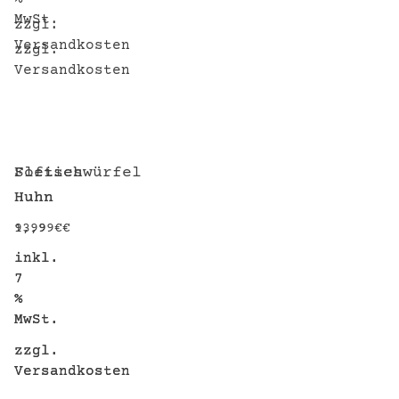
MwSt.
zzgl.
Versandkosten
zzgl.
Versandkosten
Fleischwürfel
Softies
Huhn
Huhn
9,99
13,99
€
€
inkl.
inkl.
7
7
%
%
MwSt.
MwSt.
zzgl.
zzgl.
Versandkosten
Versandkosten